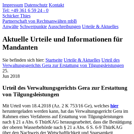
Impressum
Datenschutz
Kontakt
Tel: +49 361 6 59 24 - 0
Schicker Thies
Partnerschaft von Rechtsanwälten mbB
Anwälte
Schwerpunkte
Ausschreibungen
Urteile & Aktuelles
Aktuelle Urteile und Informationen für
Mandanten
Sie befinden sich hier:
Startseite
Urteile & Aktuelles
Urteil des
Verwaltungsgerichts Gera zur Erstattung von Tilgungsleistungen
25.
Jun 2018
Urteil des Verwaltungsgerichts Gera zur Erstattung
von Tilgungsleistungen
Mit Urteil vom 18.4.2018 (Az. 2 K 753/16 Ge), welches
hier
heruntergeladen werden kann, hat das Verwaltungsgericht Gera im
Rahmen eines Verfahrens auf Erstattung von Tilgungsleistungen
nach § 21 a Abs. 6 ThürKAG herausgearbeitet, dass die Bestätigung
der oberen Wasserbehörde nach § 21 a Abs. 6 S. 6-9 ThürKAG
über den Nachweis der Wirtschaftlichkeit und Sparsamkeit