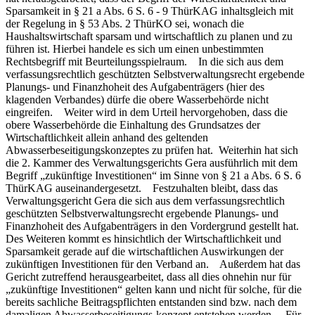
Sparsamkeit in § 21 a Abs. 6 S. 6 - 9 ThürKAG inhaltsgleich mit
der Regelung in § 53 Abs. 2 ThürKO sei, wonach die
Haushaltswirtschaft sparsam und wirtschaftlich zu planen und zu
führen ist. Hierbei handele es sich um einen unbestimmten
Rechtsbegriff mit Beurteilungsspielraum. In die sich aus dem
verfassungsrechtlich geschützten Selbstverwaltungsrecht ergebende
Planungs- und Finanzhoheit des Aufgabenträgers (hier des
klagenden Verbandes) dürfe die obere Wasserbehörde nicht
eingreifen. Weiter wird in dem Urteil hervorgehoben, dass die
obere Wasserbehörde die Einhaltung des Grundsatzes der
Wirtschaftlichkeit allein anhand des geltenden
Abwasserbeseitigungskonzeptes zu prüfen hat. Weiterhin hat sich
die 2. Kammer des Verwaltungsgerichts Gera ausführlich mit dem
Begriff „zukünftige Investitionen“ im Sinne von § 21 a Abs. 6 S. 6
ThürKAG auseinandergesetzt. Festzuhalten bleibt, dass das
Verwaltungsgericht Gera die sich aus dem verfassungsrechtlich
geschützten Selbstverwaltungsrecht ergebende Planungs- und
Finanzhoheit des Aufgabenträgers in den Vordergrund gestellt hat.
Des Weiteren kommt es hinsichtlich der Wirtschaftlichkeit und
Sparsamkeit gerade auf die wirtschaftlichen Auswirkungen der
zukünftigen Investitionen für den Verband an. Außerdem hat das
Gericht zutreffend herausgearbeitet, dass all dies ohnehin nur für
„zukünftige Investitionen“ gelten kann und nicht für solche, für die
bereits sachliche Beitragspflichten entstanden sind bzw. nach dem
damaligen Abwasserbeseitigungs-konzept entstehen werden. Für