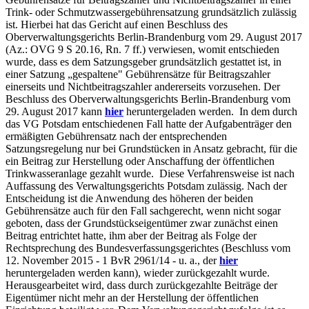
Trink- oder Schmutzwassergebührensatzung grundsätzlich zulässig
ist. Hierbei hat das Gericht auf einen Beschluss des
Oberverwaltungsgerichts Berlin-Brandenburg vom 29. August 2017
(Az.: OVG 9 S 20.16, Rn. 7 ff.) verwiesen, womit entschieden
wurde, dass es dem Satzungsgeber grundsätzlich gestattet ist, in
einer Satzung „gespaltene" Gebührensätze für Beitragszahler
einerseits und Nichtbeitragszahler andererseits vorzusehen. Der
Beschluss des Oberverwaltungsgerichts Berlin-Brandenburg vom
29. August 2017 kann
hier
heruntergeladen werden. In dem durch
das VG Potsdam entschiedenen Fall hatte der Aufgabenträger den
ermäßigten Gebührensatz nach der entsprechenden
Satzungsregelung nur bei Grundstücken in Ansatz gebracht, für die
ein Beitrag zur Herstellung oder Anschaffung der öffentlichen
Trinkwasseranlage gezahlt wurde. Diese Verfahrensweise ist nach
Auffassung des Verwaltungsgerichts Potsdam zulässig. Nach der
Entscheidung ist die Anwendung des höheren der beiden
Gebührensätze auch für den Fall sachgerecht, wenn nicht sogar
geboten, dass der Grundstückseigentümer zwar zunächst einen
Beitrag entrichtet hatte, ihm aber der Beitrag als Folge der
Rechtsprechung des Bundesverfassungsgerichtes (Beschluss vom
12. November 2015 - 1 BvR 2961/14 - u. a., der
hier
heruntergeladen werden kann), wieder zurückgezahlt wurde.
Herausgearbeitet wird, dass durch zurückgezahlte Beiträge der
Eigentümer nicht mehr an der Herstellung der öffentlichen