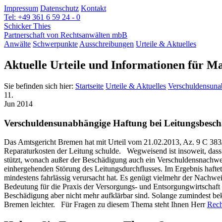
Impressum
Datenschutz
Kontakt
Tel: +49 361 6 59 24 - 0
Schicker Thies
Partnerschaft von Rechtsanwälten mbB
Anwälte
Schwerpunkte
Ausschreibungen
Urteile & Aktuelles
Aktuelle Urteile und Informationen für M
Sie befinden sich hier:
Startseite
Urteile & Aktuelles
Verschuldensuna
11.
Jun 2014
Verschuldensunabhängige Haftung bei Leitungsbesc
Das Amtsgericht Bremen hat mit Urteil vom 21.02.2013, Az. 9 C 383/
Reparaturkosten der Leitung schulde. Wegweisend ist insoweit, dass d
stützt, wonach außer der Beschädigung auch ein Verschuldensnachwe
einhergehenden Störung des Leitungsdurchflusses. Im Ergebnis hafte
mindestens fahrlässig verursacht hat. Es genügt vielmehr der Nachwe
Bedeutung für die Praxis der Versorgungs- und Entsorgungwirtschaft
Beschädigung aber nicht mehr aufklärbar sind. Solange zumindest be
Bremen leichter. Für Fragen zu diesem Thema steht Ihnen Herr
Rech