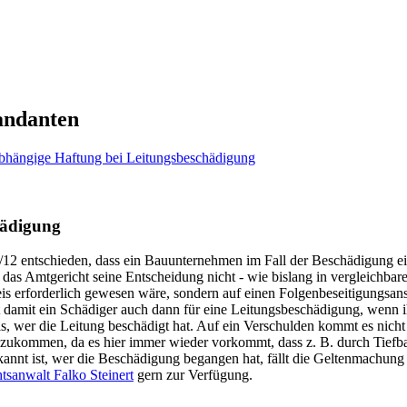
andanten
bhängige Haftung bei Leitungsbeschädigung
hädigung
12 entschieden, dass ein Bauunternehmen im Fall der Beschädigung ei
as Amtgericht seine Entscheidung nicht - wie bislang in vergleichbare
is erforderlich gewesen wäre, sondern auf einen Folgenbeseitigungs
t damit ein Schädiger auch dann für eine Leitungsbeschädigung, wenn
is, wer die Leitung beschädigt hat. Auf ein Verschulden kommt es nich
 zukommen, da es hier immer wieder vorkommt, dass z. B. durch Tiefb
kannt ist, wer die Beschädigung begangen hat, fällt die Geltenmachun
tsanwalt Falko Steinert
gern zur Verfügung.