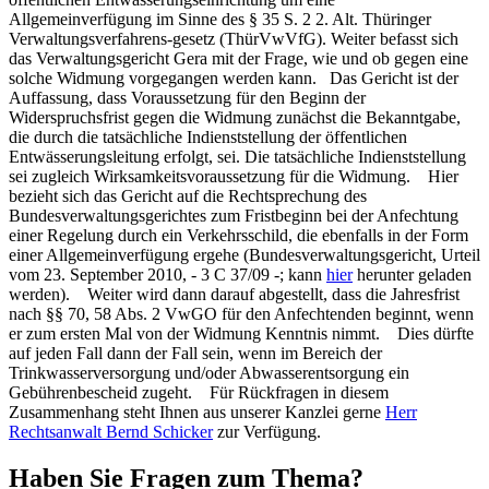
Allgemeinverfügung im Sinne des § 35 S. 2 2. Alt. Thüringer
Verwaltungsverfahrens-gesetz (ThürVwVfG). Weiter befasst sich
das Verwaltungsgericht Gera mit der Frage, wie und ob gegen eine
solche Widmung vorgegangen werden kann. Das Gericht ist der
Auffassung, dass Voraussetzung für den Beginn der
Widerspruchsfrist gegen die Widmung zunächst die Bekanntgabe,
die durch die tatsächliche Indienststellung der öffentlichen
Entwässerungsleitung erfolgt, sei. Die tatsächliche Indienststellung
sei zugleich Wirksamkeitsvoraussetzung für die Widmung. Hier
bezieht sich das Gericht auf die Rechtsprechung des
Bundesverwaltungsgerichtes zum Fristbeginn bei der Anfechtung
einer Regelung durch ein Verkehrsschild, die ebenfalls in der Form
einer Allgemeinverfügung ergehe (Bundesverwaltungsgericht, Urteil
vom 23. September 2010, - 3 C 37/09 -; kann
hier
herunter geladen
werden). Weiter wird dann darauf abgestellt, dass die Jahresfrist
nach §§ 70, 58 Abs. 2 VwGO für den Anfechtenden beginnt, wenn
er zum ersten Mal von der Widmung Kenntnis nimmt. Dies dürfte
auf jeden Fall dann der Fall sein, wenn im Bereich der
Trinkwasserversorgung und/oder Abwasserentsorgung ein
Gebührenbescheid zugeht. Für Rückfragen in diesem
Zusammenhang steht Ihnen aus unserer Kanzlei gerne
Herr
Rechtsanwalt Bernd Schicker
zur Verfügung.
Haben Sie Fragen zum Thema?