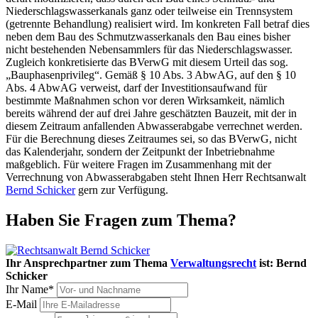
Niederschlagswasserkanals ganz oder teilweise ein Trennsystem
(getrennte Behandlung) realisiert wird. Im konkreten Fall betraf dies
neben dem Bau des Schmutzwasserkanals den Bau eines bisher
nicht bestehenden Nebensammlers für das Niederschlagswasser.
Zugleich konkretisierte das BVerwG mit diesem Urteil das sog.
„Bauphasenprivileg“. Gemäß § 10 Abs. 3 AbwAG, auf den § 10
Abs. 4 AbwAG verweist, darf der Investitionsaufwand für
bestimmte Maßnahmen schon vor deren Wirksamkeit, nämlich
bereits während der auf drei Jahre geschätzten Bauzeit, mit der in
diesem Zeitraum anfallenden Abwasserabgabe verrechnet werden.
Für die Berechnung dieses Zeitraumes sei, so das BVerwG, nicht
das Kalenderjahr, sondern der Zeitpunkt der Inbetriebnahme
maßgeblich. Für weitere Fragen im Zusammenhang mit der
Verrechnung von Abwasserabgaben steht Ihnen Herr Rechtsanwalt
Bernd Schicker
gern zur Verfügung.
Haben Sie Fragen zum Thema?
Ihr Ansprechpartner zum Thema
Verwaltungsrecht
ist:
Bernd
Schicker
Ihr Name*
E-Mail