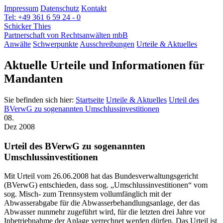
Impressum
Datenschutz
Kontakt
Tel: +49 361 6 59 24 - 0
Schicker Thies
Partnerschaft von Rechtsanwälten mbB
Anwälte
Schwerpunkte
Ausschreibungen
Urteile & Aktuelles
Aktuelle Urteile und Informationen für
Mandanten
Sie befinden sich hier:
Startseite
Urteile & Aktuelles
Urteil des
BVerwG zu sogenannten Umschlussinvestitionen
08.
Dez 2008
Urteil des BVerwG zu sogenannten
Umschlussinvestitionen
Mit Urteil vom 26.06.2008 hat das Bundesverwaltungsgericht
(BVerwG) entschieden, dass sog. „Umschlussinvestitionen“ vom
sog. Misch- zum Trennsystem vollumfänglich mit der
Abwasserabgabe für die Abwasserbehandlungsanlage, der das
Abwasser nunmehr zugeführt wird, für die letzten drei Jahre vor
Inbetriebnahme der Anlage verrechnet werden dürfen. Das Urteil ist